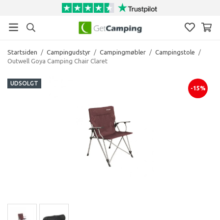
Startsiden
/
Campingudstyr
/
Campingmøbler
/
Campingstole
/
Outwell Goya Camping Chair Claret
UDSOLGT
-15%