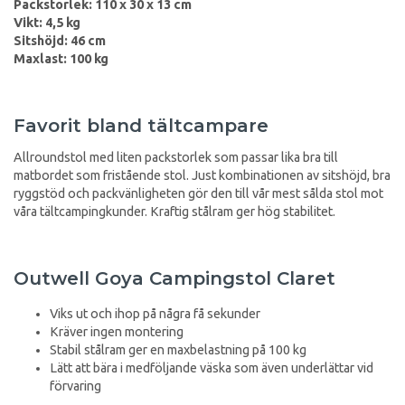
Packstorlek: 110 x 30 x 13 cm
Vikt: 4,5 kg
Sitshöjd: 46 cm
Maxlast: 100 kg
Favorit bland tältcampare
Allroundstol med liten packstorlek som passar lika bra till
matbordet som fristående stol. Just kombinationen av sitshöjd, bra
ryggstöd och packvänligheten gör den till vår mest sålda stol mot
våra tältcampingkunder. Kraftig stålram ger hög stabilitet.
Outwell Goya Campingstol Claret
Viks ut och ihop på några få sekunder
Kräver ingen montering
Stabil stålram ger en maxbelastning på 100 kg
Lätt att bära i medföljande väska som även underlättar vid
förvaring