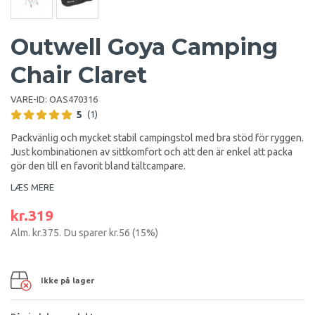
Outwell Goya Camping
Chair Claret
VARE-ID:
OAS470316
5
(1)
Packvänlig och mycket stabil campingstol med bra stöd för ryggen.
Just kombinationen av sittkomfort och att den är enkel att packa
gör den till en favorit bland tältcampare.
LÆS MERE
kr.319
Alm.
kr.375
. Du sparer
kr.56
(
15
%)
Ikke på lager