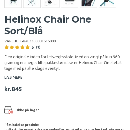
Helinox Chair One
Sort/Blå
VARE-ID:
GB403300001616000
5
(1)
Den originale inden for letvægtsstole. Med en vægt på kun 960
gram og en meget lille pakkestørrelse er Helinox Chair One let at
tage med på alle slags eventyr.
LÆS MERE
kr.845
Ikke på lager
Påmindelse produkt
Indtast din e-mailadresse nedenfor, og vi vil give dig besked, når varen