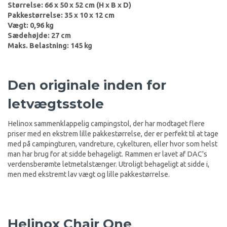
Størrelse: 66 x 50 x 52 cm (H x B x D)
Pakkestørrelse: 35 x 10 x 12 cm
Vægt: 0,96 kg
Sædehøjde: 27 cm
Maks. Belastning: 145 kg
Den originale inden for
letvægtsstole
Helinox sammenklappelig campingstol, der har modtaget flere
priser med en ekstrem lille pakkestørrelse, der er perfekt til at tage
med på campingturen, vandreture, cykelturen, eller hvor som helst
man har brug for at sidde behageligt. Rammen er lavet af DAC's
verdensberømte letmetalstænger. Utroligt behageligt at sidde i,
men med ekstremt lav vægt og lille pakkestørrelse.
Helinox Chair One