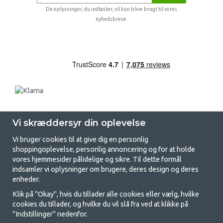
De oplysninger, du indtaster, vil kun blive brugt til vores
nyhedsbreve.
Vi skræddersyr din oplevelse
Vi bruger cookies til at give dig en personlig
shoppingoplevelse, personlig annoncering og for at holde
vores hjemmesider pålidelige og sikre. Til dette formål
indsamler vi oplysninger om brugere, deres design og deres
GetCamping.dk - Din butik for
enheder.
camping og friluftsliv
Klik på "Okay", hvis du tillader alle cookies eller vælg, hvilke
cookies du tillader, og hvilke du vil slå fra ved at klikke på
Camping kan enten være en livsstil eller en måde at samle familien på til
"Indstillinger" nedenfor.
et fælles eventyr. Uanset hvilken kategori du tilhører, finder du alt, du