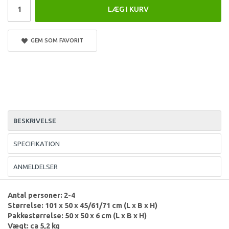
LÆG I KURV
GEM SOM FAVORIT
BESKRIVELSE
SPECIFIKATION
ANMELDELSER
Antal personer: 2-4
Størrelse: 101 x 50 x 45/61/71 cm (L x B x H)
Pakkestørrelse: 50 x 50 x 6 cm (L x B x H)
Vægt: ca 5,2 kg