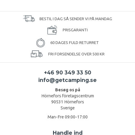
BESTIL I DAG SÅ SENDER VI PÅ MANDAG
PRISGARANTI
60 DAGES FULD RETURRET
FRI FORSENDELSE OVER 500 KR
+46 90 349 33 50
info@getcamping.se
Besøg os på
Hörnefors företagscentrum
90531 Hörnefors
Sverige
Man-Fre 09:00-17:00
Handle ind