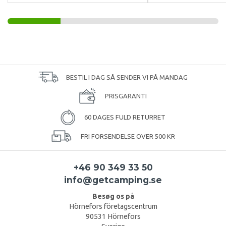
BESTIL I DAG SÅ SENDER VI PÅ MANDAG
PRISGARANTI
60 DAGES FULD RETURRET
FRI FORSENDELSE OVER 500 KR
+46 90 349 33 50
info@getcamping.se
Besøg os på
Hörnefors företagscentrum
90531 Hörnefors