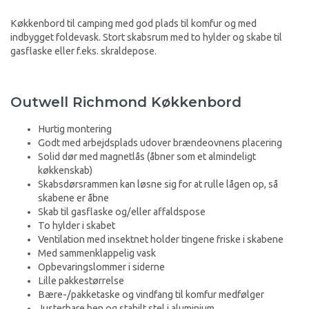
Køkkenbord til camping med god plads til komfur og med
indbygget foldevask. Stort skabsrum med to hylder og skabe til
gasflaske eller f.eks. skraldepose.
Outwell Richmond Køkkenbord
Hurtig montering
Godt med arbejdsplads udover brændeovnens placering
Solid dør med magnetlås (åbner som et almindeligt
køkkenskab)
Skabsdørsrammen kan løsne sig for at rulle lågen op, så
skabene er åbne
Skab til gasflaske og/eller affaldspose
To hylder i skabet
Ventilation med insektnet holder tingene friske i skabene
Med sammenklappelig vask
Opbevaringslommer i siderne
Lille pakkestørrelse
Bære-/pakketaske og vindfang til komfur medfølger
Justerbare ben og stabilt stel i aluminium