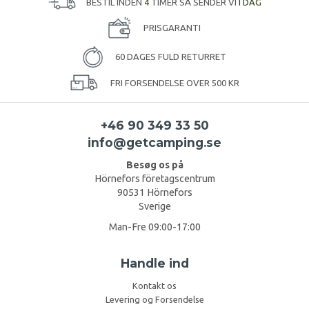
BESTIL INDEN
4
TIMER SÅ SENDER VI
I DAG
PRISGARANTI
60 DAGES FULD RETURRET
FRI FORSENDELSE OVER 500 KR
+46 90 349 33 50
info@getcamping.se
Besøg os på
Hörnefors företagscentrum
90531 Hörnefors
Sverige
Man-Fre 09:00-17:00
Handle ind
Kontakt os
Levering og Forsendelse