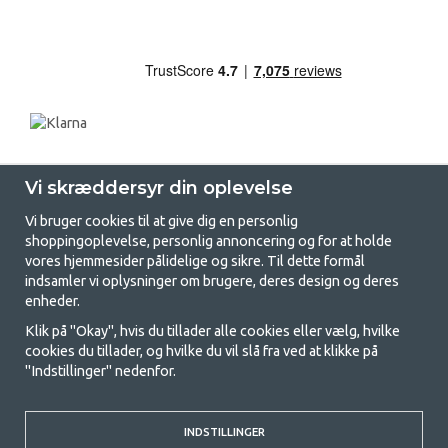
Vi skræddersyr din oplevelse
Vi bruger cookies til at give dig en personlig
shoppingoplevelse, personlig annoncering og for at holde
vores hjemmesider pålidelige og sikre. Til dette formål
indsamler vi oplysninger om brugere, deres design og deres
GetCamping.dk - Din butik for
enheder.
camping og friluftsliv
Klik på "Okay", hvis du tillader alle cookies eller vælg, hvilke
cookies du tillader, og hvilke du vil slå fra ved at klikke på
Camping kan enten være en livsstil eller en måde at samle familien på til
"Indstillinger" nedenfor.
et fælles eventyr. Uanset hvilken kategori du tilhører, finder du alt, du
har brug for af campingudstyr her hos os. Vi synes, at alle skal have råd
til at campere, så vi tilbyder rigtig gode priser på familietelte,
campingvogns-telte og alt andet udstyr til camping og friluftsliv. Vores
INDSTILLINGER