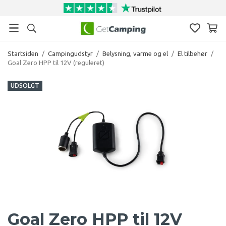
Startsiden
/
Campingudstyr
/
Belysning, varme og el
/
El tilbehør
/
Goal Zero HPP til 12V (reguleret)
UDSOLGT
Goal Zero HPP til 12V