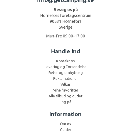
info@getcamping.se
Besøg os på
Hörnefors företagscentrum
90531 Hörnefors
Sverige
Man-Fre 09:00-17:00
Handle ind
Kontakt os
Levering og Forsendelse
Retur og ombytning
Reklamationer
Vilkår
Mine favoritter
Alle tilbud og outlet
Log på
Information
Om os
Guider