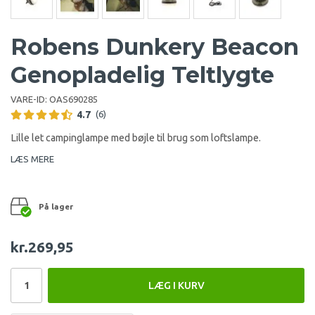
Robens Dunkery Beacon
Genopladelig Teltlygte
VARE-ID:
OAS690285
4.7
(6)
Lille let campinglampe med bøjle til brug som loftslampe.
LÆS MERE
På lager
kr.269,95
LÆG I KURV