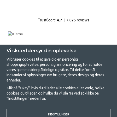
Vi skræddersyr din oplevelse
Vi bruger cookies til at give dig en personlig
shoppingoplevelse, personlig annoncering og for at holde
vores hjemmesider pålidelige og sikre. Til dette formål
indsamler vi oplysninger om brugere, deres design og deres
GetCamping.dk - Din butik for
enheder.
camping og friluftsliv
Klik på "Okay", hvis du tillader alle cookies eller vælg, hvilke
cookies du tillader, og hvilke du vil slå fra ved at klikke på
Camping kan enten være en livsstil eller en måde at samle familien på til
"Indstillinger" nedenfor.
et fælles eventyr. Uanset hvilken kategori du tilhører, finder du alt, du
har brug for af campingudstyr her hos os. Vi synes, at alle skal have råd
til at campere, så vi tilbyder rigtig gode priser på familietelte,
campingvogns-telte og alt andet udstyr til camping og friluftsliv. Vores
INDSTILLINGER