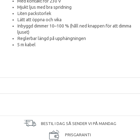
Med kontakt för 230 V
Mjukt ljus med bra spridning
Liten packstorlek
Lätt att öppna och vika
Inbyggd dimmer 10–100 % (håll ned knappen för att dimma
ljuset)
Reglerbar längd på upphängningen
5 m kabel
BESTIL I DAG SÅ SENDER VI PÅ MANDAG
PRISGARANTI