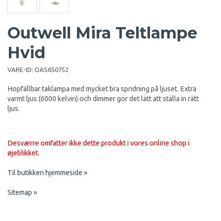
Outwell Mira Teltlampe
Hvid
VARE-ID:
OAS650752
Hopfällbar taklampa med mycket bra spridning på ljuset. Extra
varmt ljus (6000 kelvin) och dimmer gör det lätt att ställa in rätt
ljus.
Desværre omfatter ikke dette produkt i vores online shop i
øjeblikket.
Til butikken hjemmeside »
Sitemap »