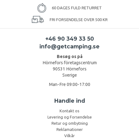
60 DAGES FULD RETURRET
FRI FORSENDELSE OVER 500 KR
+46 90 349 33 50
info@getcamping.se
Besøg os på
Hörnefors företagscentrum
90531 Hörnefors
Sverige
Man-Fre 09:00-17:00
Handle ind
Kontakt os
Levering og Forsendelse
Retur og ombytning
Reklamationer
Vilkår