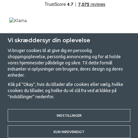
Vi skræddersyr din oplevelse
Vi bruger cookies til at give dig en personlig
shoppingoplevelse, personlig annoncering og for at holde
vores hjemmesider pålidelige og sikre. Til dette formål
indsamler vi oplysninger om brugere, deres design og deres
GetCamping.dk - Din butik for
enheder.
camping og friluftsliv
Klik på "Okay", hvis du tillader alle cookies eller vælg, hvilke
cookies du tillader, og hvilke du vil slå fra ved at klikke på
Camping kan enten være en livsstil eller en måde at samle familien på til
"Indstillinger" nedenfor.
et fælles eventyr. Uanset hvilken kategori du tilhører, finder du alt, du
har brug for af campingudstyr her hos os. Vi synes, at alle skal have råd
til at campere, så vi tilbyder rigtig gode priser på familietelte,
INDSTILLINGER
campingvogns-telte og alt andet udstyr til camping og friluftsliv. Vores
mål er at tilbyde det bedste campingudstyr med hensyn til kvalitet og
funktionalitet i hver priskategori. Du er velkommen til at kontakte os,
KUN NØDVENDIGT
hvis der er noget, du mangler eller vil vide mere om.