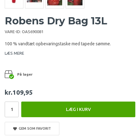
Robens Dry Bag 13L
VARE-ID:
OAS690081
100 % vandtæt opbevaringstaske med tapede sømme.
LÆS MERE
På lager
kr.109,95
LÆG I KURV
GEM SOM FAVORIT