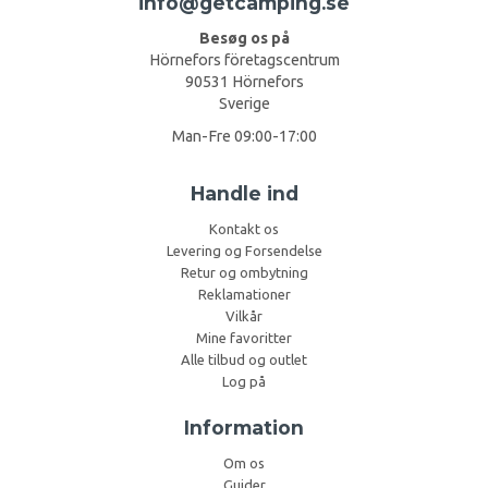
info@getcamping.se
Besøg os på
Hörnefors företagscentrum
90531 Hörnefors
Sverige
Man-Fre 09:00-17:00
Handle ind
Kontakt os
Levering og Forsendelse
Retur og ombytning
Reklamationer
Vilkår
Mine favoritter
Alle tilbud og outlet
Log på
Information
Om os
Guider