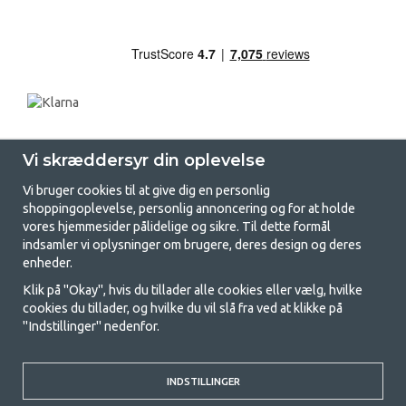
Vi skræddersyr din oplevelse
Vi bruger cookies til at give dig en personlig
shoppingoplevelse, personlig annoncering og for at holde
vores hjemmesider pålidelige og sikre. Til dette formål
indsamler vi oplysninger om brugere, deres design og deres
GetCamping.dk - Din butik for
enheder.
camping og friluftsliv
Klik på "Okay", hvis du tillader alle cookies eller vælg, hvilke
cookies du tillader, og hvilke du vil slå fra ved at klikke på
Camping kan enten være en livsstil eller en måde at samle familien på til
"Indstillinger" nedenfor.
et fælles eventyr. Uanset hvilken kategori du tilhører, finder du alt, du
har brug for af campingudstyr her hos os. Vi synes, at alle skal have råd
til at campere, så vi tilbyder rigtig gode priser på familietelte,
campingvogns-telte og alt andet udstyr til camping og friluftsliv. Vores
INDSTILLINGER
mål er at tilbyde det bedste campingudstyr med hensyn til kvalitet og