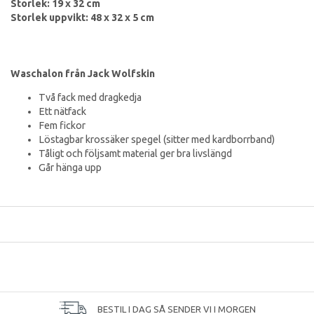
Storlek: 19 x 32 cm
Storlek uppvikt: 48 x 32 x 5 cm
Waschalon från Jack Wolfskin
Två fack med dragkedja
Ett nätfack
Fem fickor
Löstagbar krossäker spegel (sitter med kardborrband)
Tåligt och följsamt material ger bra livslängd
Går hänga upp
BESTIL I DAG SÅ SENDER VI I MORGEN