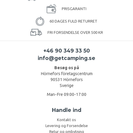
PRISGARANTI
60 DAGES FULD RETURRET
FRI FORSENDELSE OVER 500 KR
+46 90 349 33 50
info@getcamping.se
Besøg os på
Hörnefors företagscentrum
90531 Hörnefors
Sverige
Man-Fre 09:00-17:00
Handle ind
Kontakt os
Levering og Forsendelse
Retur og ombytning