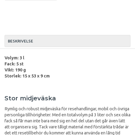
BESKRIVELSE
Volym: 3 l
Fack: 5 st
Vikt: 190 g
Storlek: 15 x 53 x 9 cm
Stor midjeväska
Rymlig och robust midjeväska för resehandlingar, mobil och övriga
personliga tillhörigheter. Med en totalvolym på 3 liter och sex olika
fack så får man inte bara med sig en hel del utan det går även lätt
att organisera sig. Tack vare tåligt material med förstärkta trådar är
det ett resetillbehör du kommer att kunna använda en lång tid