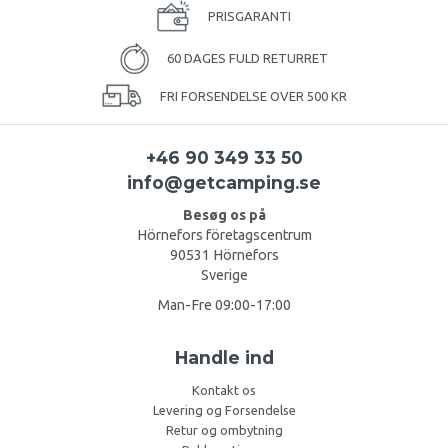
PRISGARANTI
60 DAGES FULD RETURRET
FRI FORSENDELSE OVER 500 KR
+46 90 349 33 50
info@getcamping.se
Besøg os på
Hörnefors företagscentrum
90531 Hörnefors
Sverige
Man-Fre 09:00-17:00
Handle ind
Kontakt os
Levering og Forsendelse
Retur og ombytning