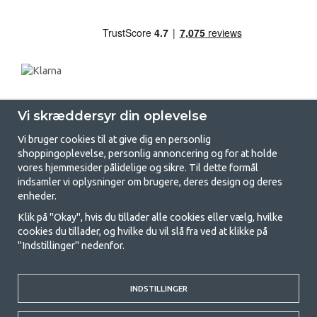
Vi skræddersyr din oplevelse
Vi bruger cookies til at give dig en personlig
shoppingoplevelse, personlig annoncering og for at holde
vores hjemmesider pålidelige og sikre. Til dette formål
indsamler vi oplysninger om brugere, deres design og deres
GetCamping.dk - Din butik for
enheder.
camping og friluftsliv
Klik på "Okay", hvis du tillader alle cookies eller vælg, hvilke
cookies du tillader, og hvilke du vil slå fra ved at klikke på
Camping kan enten være en livsstil eller en måde at samle familien på til
"Indstillinger" nedenfor.
et fælles eventyr. Uanset hvilken kategori du tilhører, finder du alt, du
har brug for af campingudstyr her hos os. Vi synes, at alle skal have råd
til at campere, så vi tilbyder rigtig gode priser på familietelte,
campingvogns-telte og alt andet udstyr til camping og friluftsliv. Vores
INDSTILLINGER
mål er at tilbyde det bedste campingudstyr med hensyn til kvalitet og
funktionalitet i hver priskategori. Du er velkommen til at kontakte os,