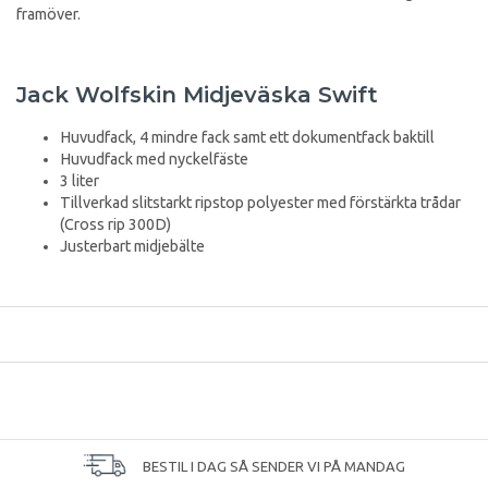
framöver.
Jack Wolfskin Midjeväska Swift
Huvudfack, 4 mindre fack samt ett dokumentfack baktill
Huvudfack med nyckelfäste
3 liter
Tillverkad slitstarkt ripstop polyester med förstärkta trådar
(Cross rip 300D)
Justerbart midjebälte
BESTIL I DAG SÅ SENDER VI PÅ MANDAG