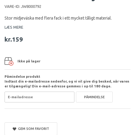
VARE-ID:
JW8000792
Stor midjeväska med flera fack i ett mycket tåligt material.
LÆS MERE
kr.159
Ikke på lager
Påmindelse produkt
Indtast din e-mailadresse nedenfor, og vi vil give dig besked, når varen
er tilgængelig! Din e-mail-adresse gemmes i op til 180 dage.
PÅMINDELSE
GEM SOM FAVORIT